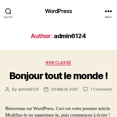
WordPress
Search
Menu
Author:
admin6124
Categories
NON CLASSÉ
Bonjour tout le monde !
on
By
admin6124
29 March 2021
1 Comment
Post
Post
Bo
author
date
to
le
Bienvenue sur WordPress. Ceci est votre premier article.
mo
Modifiez-le ou supprimez-le, puis commencez à écrire !